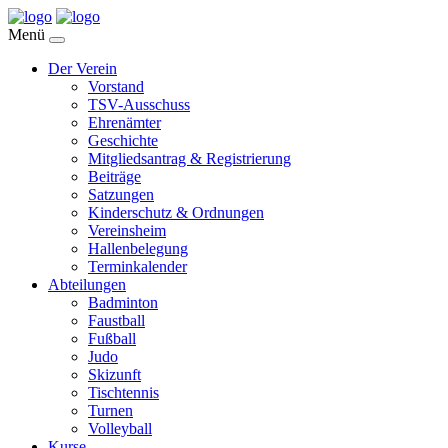
Menü
Der Verein
Vorstand
TSV-Ausschuss
Ehrenämter
Geschichte
Mitgliedsantrag & Registrierung
Beiträge
Satzungen
Kinderschutz & Ordnungen
Vereinsheim
Hallenbelegung
Terminkalender
Abteilungen
Badminton
Faustball
Fußball
Judo
Skizunft
Tischtennis
Turnen
Volleyball
Kurse