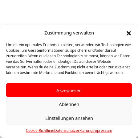
Zustimmung verwalten
Um dir ein optimales Erlebnis zu bieten, verwenden wir Technologien wie
Cookies, um Geräteinformationen zu speichern und/oder darauf
zuzugreifen. Wenn du diesen Technologien zustimmst, können wir Daten
wie das Surfverhalten oder eindeutige IDs auf dieser Website
verarbeiten. Wenn du deine Zustimmung nicht erteilst oder zurückziehst,
können bestimmte Merkmale und Funktionen beeinträchtigt werden.
Akzeptieren
Ablehnen
Einstellungen ansehen
©
2026 Turn- und Sportverein Ertingen 1864 e.V.
Cookie-Richtlinie
Datenschutzerklärung
Impressum
Impressum
|
Datenschutz
|
Cookie-Richtlinie