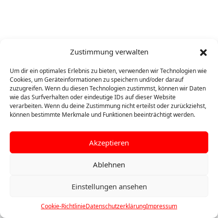
Zustimmung verwalten
Um dir ein optimales Erlebnis zu bieten, verwenden wir Technologien wie
Cookies, um Geräteinformationen zu speichern und/oder darauf
zuzugreifen. Wenn du diesen Technologien zustimmst, können wir Daten
wie das Surfverhalten oder eindeutige IDs auf dieser Website
verarbeiten. Wenn du deine Zustimmung nicht erteilst oder zurückziehst,
können bestimmte Merkmale und Funktionen beeinträchtigt werden.
Akzeptieren
Ablehnen
Einstellungen ansehen
©
2026 Turn- und Sportverein Ertingen 1864 e.V.
Cookie-Richtlinie
Datenschutzerklärung
Impressum
Impressum
|
Datenschutz
|
Cookie-Richtlinie