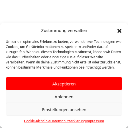
Zustimmung verwalten
Um dir ein optimales Erlebnis zu bieten, verwenden wir Technologien wie
Cookies, um Geräteinformationen zu speichern und/oder darauf
zuzugreifen. Wenn du diesen Technologien zustimmst, können wir Daten
wie das Surfverhalten oder eindeutige IDs auf dieser Website
verarbeiten. Wenn du deine Zustimmung nicht erteilst oder zurückziehst,
können bestimmte Merkmale und Funktionen beeinträchtigt werden.
Akzeptieren
Ablehnen
Einstellungen ansehen
©
2026 Turn- und Sportverein Ertingen 1864 e.V.
Cookie-Richtlinie
Datenschutzerklärung
Impressum
Impressum
|
Datenschutz
|
Cookie-Richtlinie